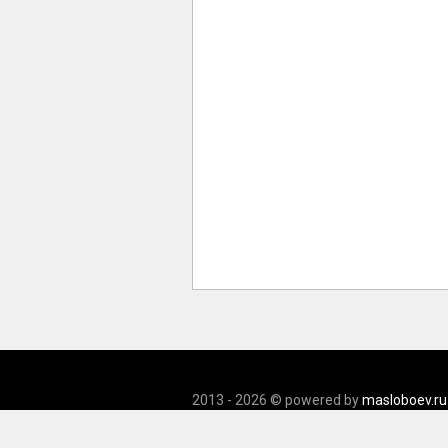
2013 - 2026 © powered by
masloboev.ru