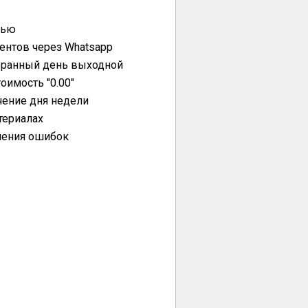
сью
ентов через Whatsapp
бранный день выходной
оимость "0.00"
чение дня недели
териалах
ления ошибок